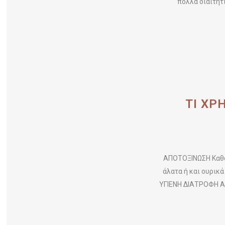
πολλά διαιτητ
ΤΙ ΧΡ
ΑΠΟΤΟΞΙΝΩΣΗ Καθαρ
άλατα ή και ουρικ
ΥΓΙΕΝΗ ΔΙΑΤΡΟΦΗ Αν