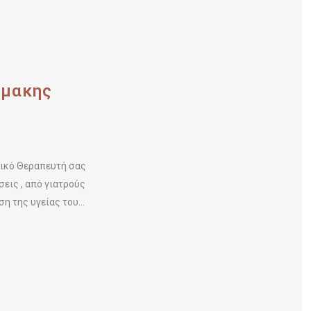
ρμακης
υσικό Θεραπευτή σας
εις , από γιατρούς
 της υγείας του...