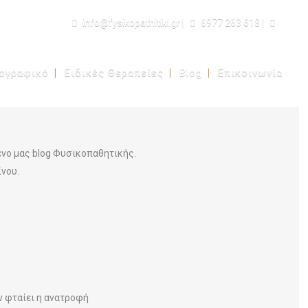
info@fysikopathitiki.gr |
6977 263 618 |
ιογραφικό
Ειδικές Θεραπείες
Blog
Επικοινωνία
νο μας blog Φυσικοπαθητικής.
νου.
ν φταίει η ανατροφή