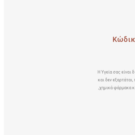
Κώδικ
Η Υγεία σας είναι 
και δεν εξαρτάται
,χημικά φάρμακα κ