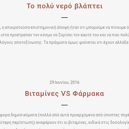
Το πολύ νερό βλάπτει
 η επικρατούσα επιστημονική άποψη ήταν οτι μπορούμε να πίνουμε ό
ιστα προέτρεπαν τον κόσμο να ζορίσει τον εαυτό του και να πιει πο
 λόγους αποτοξίνωσης. Τα πράγματα όμως φαίνεται οτι έχουν αλλάξει.
29 Ιουνίου, 2016
Βιταμίνες VS Φάρμακα
άφορα δημοσιεύματα (πολλά από αυτά προερχόμενα από ύποπτες πηγέ
ύτερη περίπτωση) αναφέρουν ότι οι βιταμίνες, ειδικά στις δοσολογ