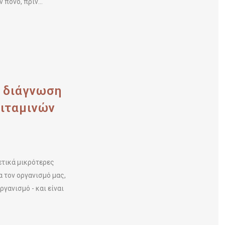
πόνο, πριν...
ν διάγνωση
βιταμινών
ετικά μικρότερες
 τον οργανισμό μας,
γανισμό - και είναι