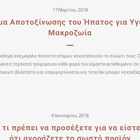
17 Μαρτίου, 2018
μα Aποτοξίνωσης του Ήπατος για Υγε
Μακροζωία
 οδηγεί ένα μεγάλο ποσοστό ατόμων να καταπονούν το συκώτι τους. 
ένα ή τηγανητά τρόφιμα και κάθε φορά που είμαστε εκτεθειμένοι σε
συκώτι βλάπτεται και υπερφορτώνεται και τότε δεν μπορεί να επεξεργ
4 Ιανουαρίου, 2018
 τι πρέπει να προσέξετε για να είστ
ότι αγοράζετε το σωστό προϊόν