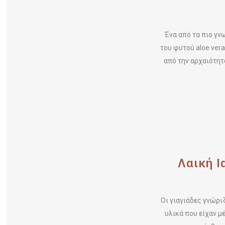
Ένα από τα πιο γν
του φυτού aloe ver
από την αρχαιότητ
Λαική Ι
Οι γιαγιάδες γνώρι
υλικά που είχαν μ