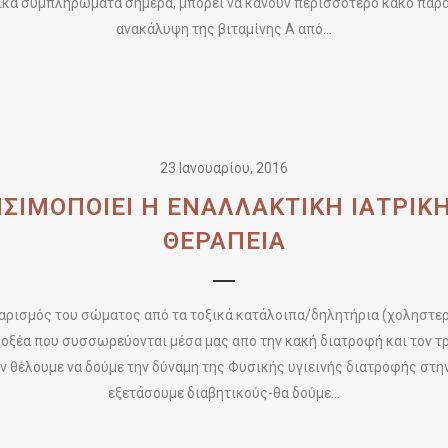
ικά συμπληρώματα σήμερα, μπορεί να κάνουν περισσότερο κακό παρά
ανακάλυψη της βιταμίνης Α από...
23 Ιανουαρίου, 2016
ΗΣΙΜΟΠΟΙΕΙ Η ΕΝΑΛΛΑΚΤΙΚΗ ΙΑΤΡΙΚ
ΘΕΡΑΠΕΙΑ
ισμός του σώματος από τα τοξικά κατάλοιπα/δηλητήρια (χοληστερί
ά οξέα που συσσωρεύονται μέσα μας απο την κακή διατροφή και τον τ
 θέλουμε να δούμε την δύναμη της Φυσικής υγιεινής διατροφής στην
εξετάσουμε διαβητικούς-θα δούμε...