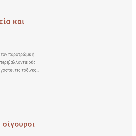
ία και
Όταν παρατρώμε ή
 περιβαλλοντικούς
αστεί τις τοξίνες...
ε σίγουροι