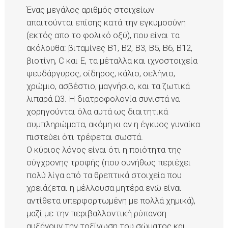
Ένας μεγάλος αριθμός στοιχείων
απαιτούνται επίσης κατά την εγκυμοσύνη
(εκτός απο το φολικό οξύ), που είναι τα
ακόλουθα: βιταμίνες Β1, Β2, Β3, Β5, Β6, Β12,
βιοτίνη, C και Ε, τα μέταλλα και ιχνοστοιχεία
ψευδάργυρος, σίδηρος, κάλιο, σελήνιο,
χρώμιο, ασβέστιο, μαγνήσιο, και τα ζωτικά
λιπαρά Ω3. Η διατροφολογία συνιστά να
χορηγούνται όλα αυτά ως διαιτητικά
συμπληρώματα, ακόμη κι αν η έγκυος γυναίκα
πιστεύει ότι τρέφεται σωστά.
Ο κύριος λόγος είναι ότι η ποιότητα της
σύγχρονης τροφής (που συνήθως περιέχει
πολύ λίγα από τα θρεπτικά στοιχεία που
χρειάζεται η μέλλουσα μητέρα ενώ είναι
αντίθετα υπερφορτωμένη με πολλά χημικά),
μαζί με την περιβαλλοντική ρύπανση
αυξάνουν την τοξίνωση του σώματος και